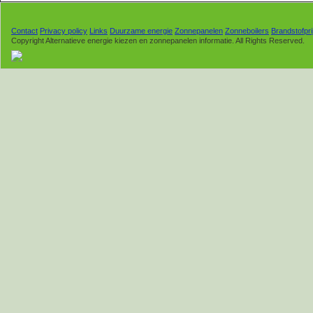
Contact
Privacy policy
Links
Duurzame energie
Zonnepanelen
Zonneboilers
Brandstofpri
Copyright Alternatieve energie kiezen en zonnepanelen informatie. All Rights Reserved.