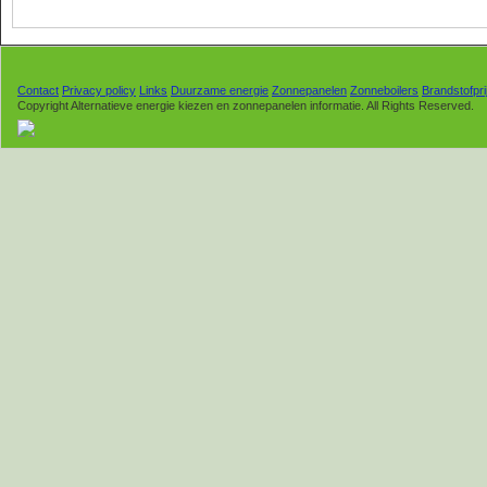
Contact
Privacy policy
Links
Duurzame energie
Zonnepanelen
Zonneboilers
Brandstofpri
Copyright Alternatieve energie kiezen en zonnepanelen informatie. All Rights Reserved.