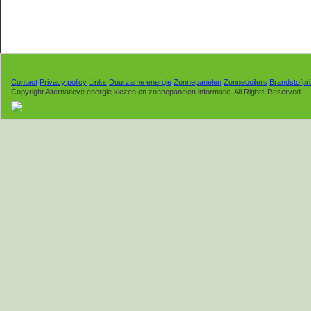
Contact
Privacy policy
Links
Duurzame energie
Zonnepanelen
Zonneboilers
Brandstofpri
Copyright Alternatieve energie kiezen en zonnepanelen informatie. All Rights Reserved.