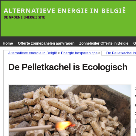
ALTERNATIEVE ENERGIE IN BELGIË
DE GROENE ENERGIE SITE
Home
Offerte zonnepanelen aanvragen
Zonneboiler Offerte in België
G
Alternatieve energie in België
>
Energie besparen tips
>
De Pelletkachel i
De Pelletkachel is Ecologisch