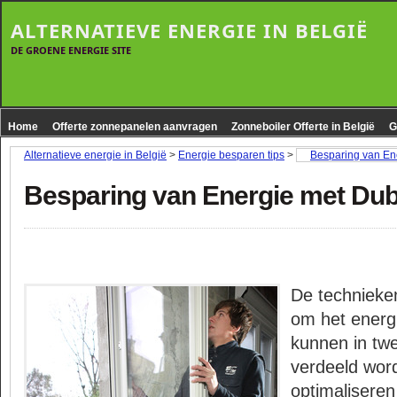
ALTERNATIEVE ENERGIE IN BELGIË
DE GROENE ENERGIE SITE
Home
Offerte zonnepanelen aanvragen
Zonneboiler Offerte in België
G
Alternatieve energie in België
>
Energie besparen tips
>
Besparing van En
Besparing van Energie met Dub
De technieke
om het energ
kunnen in tw
verdeeld wor
optimalisere