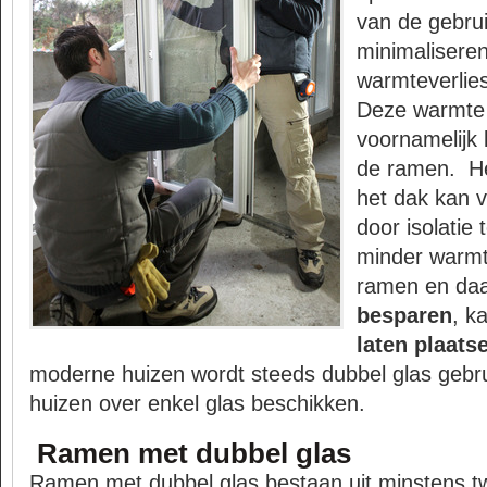
van de gebrui
minimalisere
warmteverlie
Deze warmte 
voornamelijk 
de ramen.
H
het dak kan 
door isolatie 
minder warmte
ramen en da
besparen
, k
laten plaats
moderne huizen wordt steeds dubbel glas gebrui
huizen over enkel glas beschikken.
Ramen met dubbel glas
Ramen met dubbel glas bestaan uit minstens t