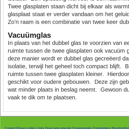
Twee glasplaten staan dicht bij elkaar als warmt
glasplaat staat er verder vandaan om het gelui
Zo’n raam is een combinatie van twee keer dub
Vacuümglas
In plaats van het dubbel glas te voorzien van 
ruimte tussen de twee glasplaten ook vacuüm 
deze manier wordt er dubbel glas gecreëerd dat
isolatie, terwijl het geheel toch compact blijft.
B
ruimte tussen twee glasplaten kleiner.
Hierdoo
geschikt voor oudere gebouwen.
Deze zijn ge
wat minder plaats in beslag neemt.
Gewoon dub
vaak te dik om te plaatsen.
Contact
Privacy policy
Links
Duurzame energie
Zonnepanelen
Zonneboilers
Brandstofpri