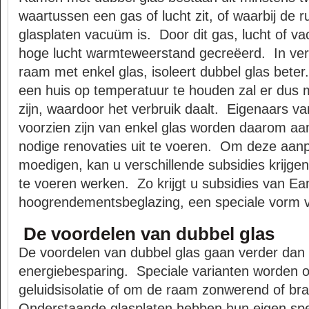
waartussen een gas of lucht zit, of waarbij de 
glasplaten vacuüm is.
Door dit gas, lucht of v
hoge lucht warmteweerstand gecreëerd.
In ve
raam met enkel glas, isoleert dubbel glas beter.
een huis op temperatuur te houden zal er dus
zijn, waardoor het verbruik daalt.
Eigenaars va
voorzien zijn van enkel glas worden daarom 
nodige renovaties uit te voeren.
Om deze aanp
moedigen, kan u verschillende subsidies krijgen 
te voeren werken.
Zo krijgt u subsidies van Ea
hoogrendementsbeglazing, een speciale vorm v
De voordelen van dubbel glas
De voordelen van dubbel glas gaan verder dan
energiebesparing.
Speciale varianten worden o
geluidsisolatie of om de raam zonwerend of b
Onderstaande glasplaten hebben hun eigen speci